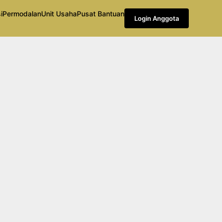
i
Permodalan
Unit Usaha
Pusat Bantuan
Login Anggota